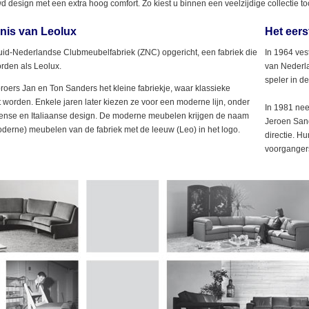
d design met een extra hoog comfort. Zo kiest u binnen een veelzijdige collectie toc
nis van Leolux
Het eers
uid-Nederlandse Clubmeubelfabriek (ZNC) opgericht, een fabriek die
In 1964 ves
orden als Leolux.
van Nederla
speler in 
roers Jan en Ton Sanders het kleine fabriekje, waar klassieke
orden. Enkele jaren later kiezen ze voor een moderne lijn, onder
In 1981 nee
eense en Italiaanse design. De moderne meubelen krijgen de naam
Jeroen San
oderne) meubelen van de fabriek met de leeuw (Leo) in het logo.
directie. H
voorgangers