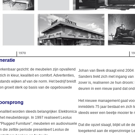
neratie
herkenbaar gezicht: de meubelen zijn opvallend
Johan van Beek draagt eind 2004 
ch in kleur, kwaliteit en comfort. Advertenties,
Sanders trekt zich met ingang van 
stands wijken af van de norm. Het bedrijf breidt
zover is, realiseren ze hun droom
t en groeit sterk op basis van de opgebouwde
deuren in een nieuw pand dat onde
Het nieuwe management gaat voort
oorsprong
inmiddels 75 jaar bestaat en zich t
onaliteit worden steeds belangrijker. Elektronica
steeds weer een beetje mooier te
n het meubeldesign. In 1997 realiseert Leolux
"Plugged Furniture", meubelen en audiovisuele
Dat die opzet slaagt, blijkt uit de
n die zelfde periode presenteert Leolux de
toegekend aan de eigenzinnige Le