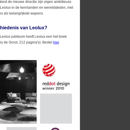
 kiest de nieuwe directie zijn eigen ambitieuze
 Leolux in de kernlanden en wereldsteden, met
ies als belangrijkste wapens.
hiedenis van Leolux?
 Leolux jubileum heeft Leolux een het boek
ry de Groot, 212 pagina's). Bestel
hier
.