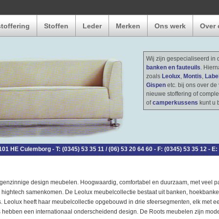
toffering
Stoffen
Leder
Merken
Ons werk
Over 
Wij zijn gespecialiseerd in
banken en fauteuils
. Hier
zoals
Leolux
,
Montis
,
Labe
Gispen
etc. bij ons over d
nieuwe stoffering of comple
of
camperkussens
kunt u 
101 HE Culemborg - T: (0345) 53 35 11 / (06) 53 20 64 60 - F: (0345) 53 35 12 - E:
eigenzinnige design meubelen. Hoogwaardig, comfortabel en duurzaam, met veel p
 hightech samenkomen. De Leolux meubelcollectie bestaat uit banken, hoekbanken,
s. Leolux heeft haar meubelcollectie opgebouwd in drie sfeersegmenten, elk met e
 hebben een internationaal onderscheidend design. De Roots meubelen zijn mod