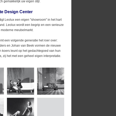
h gemakkelijk uw eigen stijl.
te Design Center
tigt Leolux een eigen "showroom" in het hart
nd. Leolux wordt een begrip en een serieuze
de moderne meubelmarkt.
mt een volgende generatie het roer over:
ders en Johan van Beek vormen de nieuwe
un koers leunt op het gedachtegoed van hun
, zij het met een geheel eigen interpretatie.