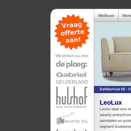
Welkom
Hers
Wij werken o.a. met:
GELDERLAND
Dahliastraat 68 - 4
LeoLux
Leolux staat voor 
waarbij ambacht en
salontafels en pouf
segment Sculptures