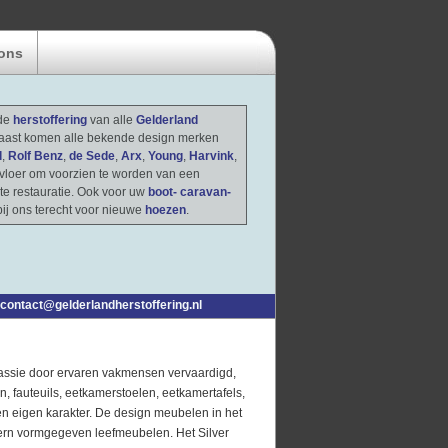
ons
 de
herstoffering
van alle
Gelderland
naast komen alle bekende design merken
l
,
Rolf Benz
,
de Sede
,
Arx
,
Young
,
Harvink
,
e vloer om voorzien te worden van een
te restauratie. Ook voor uw
boot- caravan-
bij ons terecht voor nieuwe
hoezen
.
contact@gelderlandherstoffering.nl
assie door ervaren vakmensen vervaardigd,
 fauteuils, eetkamerstoelen, eetkamertafels,
en eigen karakter. De design meubelen in het
ern vormgegeven leefmeubelen. Het Silver