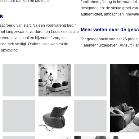
erstelbare banken en fauteuils.
familiebedrijf hoog in het vaandel,
designdoelen: de sterke groei van
authenticiteit, ambacht en innovat
ie
t roerig van start. Na een voortvarend begin
Meer weten over de gesc
 het lang zwaar te verduren en Leolux moet alle
De wereld vol mooi en bijzonder” zorgt dat
Ter gelegenheid van het 75-jarige
 op zich vestigt. Ondertussen werken de
"Talenten" uitgegeven (Auteur: Har
 opvolging.