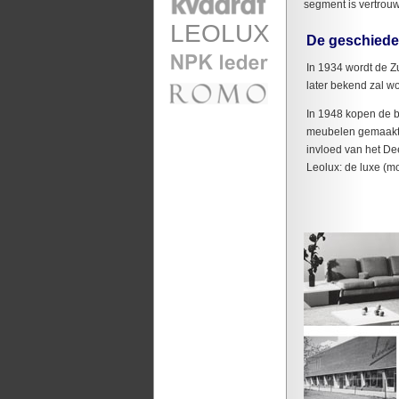
segment is vertrouw
LEOLUX
De geschiede
In 1934 wordt de Z
later bekend zal w
In 1948 kopen de b
meubelen gemaakt w
invloed van het D
Leolux: de luxe (m