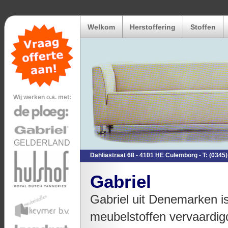
Welkom
Herstoffering
Stoffen
Wij werken o.a. met:
GELDERLAND
Dahliastraat 68 - 4101 HE Culemborg - T: (0345) 5
Gabriel
Gabriel uit Denemarken i
meubelstoffen vervaardig